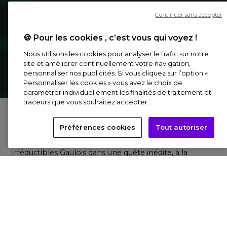
Continuer sans accepter
🍪 Pour les cookies , c’est vous qui voyez !
Nous utilisons les cookies pour analyser le trafic sur notre
site et améliorer continuellement votre navigation,
personnaliser nos publicités. Si vous cliquez sur l’option «
Personnaliser les cookies » vous avez le choix de
paramétrer individuellement les finalités de traitement et
traceurs que vous souhaitez accepter.
Du 18 octobre 2024 au 22 janvier 2025
Préférences cookies
Tout autoriser
Plongez au cœur d’une nouvelle aventure immersive
dans l’univers captivant d’Astérix. Accompagnez les
irréductibles Gaulois dans une quête inédite, à la
recherche du druide Panoramix, capturé par Jules
César. Des plaines verdoyantes de la Gaule aux décors
arides de l’Hispanie, en passant par les terres
brumeuses de la Grande-Bretagne et les pyramides
d’Égypte, Astérix et Obélix braveront déserts et
tempêtes pour le retrouver.