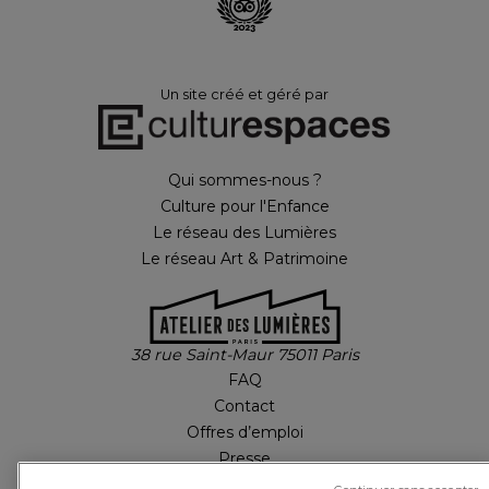
Un site créé et géré par
Qui sommes-nous ?
Culture pour l'Enfance
Le réseau des Lumières
Le réseau Art & Patrimoine
38 rue Saint-Maur 75011 Paris
FAQ
Contact
Offres d’emploi
Presse