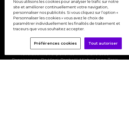
Nous utilisons les cookies pour analyser le trafic sur notre
site et améliorer continuellement votre navigation,
personnaliser nos publicités. Si vous cliquez sur l’option «
RENAISSANCE : DE VINCI,
Personnaliser les cookies » vous avez le choix de
paramétrer individuellement les finalités de traitement et
RAPHAËL, MICHEL-ANGE
traceurs que vous souhaitez accepter.
La Renaissance italienne comme vous ne l'avez
Préférences cookies
Tout autoriser
jamais vue !
Dès à présent, l'Atelier des Lumières
révolutionne l'expérience immersive avec
Renaissance : De Vinci, Raphaël, Michel-Ange
. Trois
génies visionnaires, trois univers complémentaires : la
curiosité scientifique de Léonard, l'harmonie parfaite
de Raphaël, la puissance sculpturale de Michel-Ange.
Plongez au cœur de leurs chefs-d’œuvre grâce à des
technologies de pointe et une scénographie
entièrement repensée : modélisations 3D, jumeaux
numériques, jeux de fumées et lasers.
Une création
inédite pour une immersion totale !