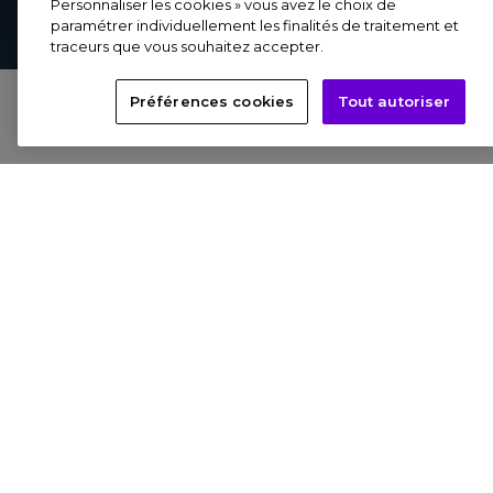
Personnaliser les cookies » vous avez le choix de
paramétrer individuellement les finalités de traitement et
traceurs que vous souhaitez accepter.
Préférences cookies
Tout autoriser
Dans « Foreign Nature », Julius Horsthuis utilise des
fractales générées par ordinateur pour façonner un
univers où les mathématiques et l’art fusionnent de
manière transparente, où le profane et le spirituel
s’harmonisent, et où les distinctions entre l’organique
et l’artificiel, le macro et le micro se fondent dans un
univers insolite et jamais vu.
Divisé en deux parties, le périple nous conduit d’abord
au travers de paysages industriels et mécaniques
mystérieux - constitués de vaisseaux spatiaux infinis se