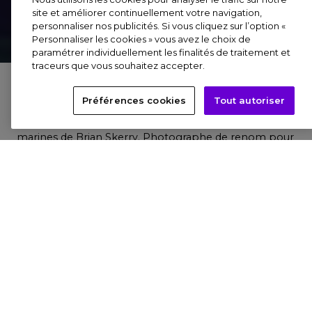
site et améliorer continuellement votre navigation,
personnaliser nos publicités. Si vous cliquez sur l’option «
Personnaliser les cookies » vous avez le choix de
paramétrer individuellement les finalités de traitement et
traceurs que vous souhaitez accepter.
Du 20 octobre 2023 au 7 janvier 2024
Préférences cookies
Tout autoriser
Cet automne, l’Atelier des Lumières vous plonge dans
l’océan et dévoile les incroyables photographies sous-
marines de Brian Skerry. Photographe de renom pour
National Geographic depuis 1998, il a été primé onze
fois au prestigieux concours du Wildlife Photographer
of the Year. Consultant et collaborateur de
nombreuses fondations pour la conservation des
océans, Brian Skerry célèbre par ses reportages la vie
marine et encourage sa préservation.
« Océans, l’Odyssée immersive » est une expérience
fantastique qui vous emmènera dans un fabuleux
voyage à travers les mystères et les merveilles du
monde sous-marin. L’exposition vous fera découvrir les